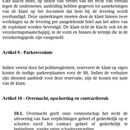
Elke klacht moet, op straffe van verlies van het recht van verhaal
tegen de ondernemer, aanleiding hebben gegeven tot aantekeningen
van de klant op het document dat hem bij de levering wordt
overhandigd. Deze opmerkingen moeten door de klant binnen twee
werkdagen na de levering per aangetekende brief aan het adres van
de exploitant worden bevestigd. De klant richt de klacht ook tot de
verzekeringsmaatschappij, in de vorm en binnen de termijn die in de
verzekeringspolis zijn vastgesteld.
Artikel 9 - Parkeerruimte
Indien vereist door het politiereglement, reserveert de klant op eigen
kosten de nodige parkeerplaatsen voor de lift. Indien de verhuizer
zijn diensten aanbiedt voor deze reservatie, zijn de kosten ten laste
van de klant.
Artikel 10 - Overmacht, opschorting en contractbreuk
10.1.
Overmacht geeft onze vennootschap het recht de
uitvoering van haar verplichtingen geheel of gedeeltelijk op te
schorten en/of het contract geheel of gedeeltelijk te
beëindigen, zonder enige schadevergoeding.