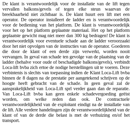
De klant is verantwoordelijk voor de installatie van de lift tegen
vervallen balkons/gevels of tegen elke steun waarvan de
breekbaarheid niet zichtbaar is. De klant huurt een lift met een
operator. De operator installeert de ladder en is verantwoordelijk
voor de bediening van het platform. De klant is verantwoordelijk
voor het op het platform geplaatste materiaal. Het op het platform
geplaatste gewicht mag niet meer dan 300 kg bedragen! De klant is
verantwoordelijk voor eventuele schade aan de ladder veroorzaakt
door het niet opvolgen van de instructies van de operator. Goederen
die door de klant of een derde zijn verwerkt, worden nooit
vervangen. In geval van schade ten gevolge van de plaatsing van de
ladder (behalve voor oude of beschadigde balkons/gevels), verbindt
Loca-lift bvba zich ertoe de nodige herstellingen uit te voeren. Deze
verbintenis is slechts van toepassing indien de Klant Loca-Lift bvba
binnen de 8 dagen na de prestatie per aangetekend schrijven op de
hoogte heeft gebracht van de schade. In geen geval zal de
aansprakelijkheid van Loca-Lift sprl verder gaan dan de reparatie.
Van Loca-Lift bvba kan geen enkele schadevergoeding geëist
worden, om welke reden dan ook. De contractuele
verantwoordelijkheid van de exploitant eindigt na de installatie van
de lift. Alle verdere handelingen zijn de verantwoordelijkheid van de
klant of van de derde die belast is met de verhuizing en/of het
transport.