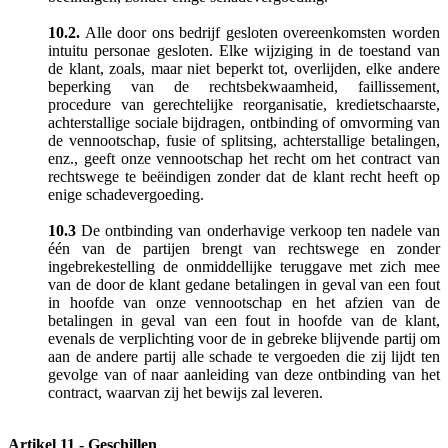
10.2.
Alle door ons bedrijf gesloten overeenkomsten worden
intuitu personae gesloten. Elke wijziging in de toestand van
de klant, zoals, maar niet beperkt tot, overlijden, elke andere
beperking van de rechtsbekwaamheid, faillissement,
procedure van gerechtelijke reorganisatie, kredietschaarste,
achterstallige sociale bijdragen, ontbinding of omvorming van
de vennootschap, fusie of splitsing, achterstallige betalingen,
enz., geeft onze vennootschap het recht om het contract van
rechtswege te beëindigen zonder dat de klant recht heeft op
enige schadevergoeding.
10.3
De ontbinding van onderhavige verkoop ten nadele van
één van de partijen brengt van rechtswege en zonder
ingebrekestelling de onmiddellijke teruggave met zich mee
van de door de klant gedane betalingen in geval van een fout
in hoofde van onze vennootschap en het afzien van de
betalingen in geval van een fout in hoofde van de klant,
evenals de verplichting voor de in gebreke blijvende partij om
aan de andere partij alle schade te vergoeden die zij lijdt ten
gevolge van of naar aanleiding van deze ontbinding van het
contract, waarvan zij het bewijs zal leveren.
Artikel 11 - Geschillen