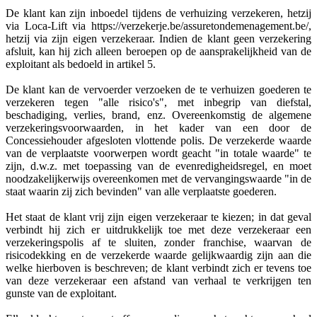
De klant kan zijn inboedel tijdens de verhuizing verzekeren, hetzij
via Loca-Lift via
https://verzekerje.be/assuretondemenagement.be/,
hetzij via zijn eigen verzekeraar. Indien de klant geen verzekering
afsluit, kan hij zich alleen beroepen op de aansprakelijkheid van de
exploitant als bedoeld in artikel 5.
De klant kan de vervoerder verzoeken de te verhuizen goederen te
verzekeren tegen "alle risico's", met inbegrip van diefstal,
beschadiging, verlies, brand, enz. Overeenkomstig de algemene
verzekeringsvoorwaarden, in het kader van een door de
Concessiehouder afgesloten vlottende polis. De verzekerde waarde
van de verplaatste voorwerpen wordt geacht "in totale waarde" te
zijn, d.w.z. met toepassing van de evenredigheidsregel, en moet
noodzakelijkerwijs overeenkomen met de vervangingswaarde "in de
staat waarin zij zich bevinden" van alle verplaatste goederen.
Het staat de klant vrij zijn eigen verzekeraar te kiezen; in dat geval
verbindt hij zich er uitdrukkelijk toe met deze verzekeraar een
verzekeringspolis af te sluiten, zonder franchise, waarvan de
risicodekking en de verzekerde waarde gelijkwaardig zijn aan die
welke hierboven is beschreven; de klant verbindt zich er tevens toe
van deze verzekeraar een afstand van verhaal te verkrijgen ten
gunste van de exploitant.