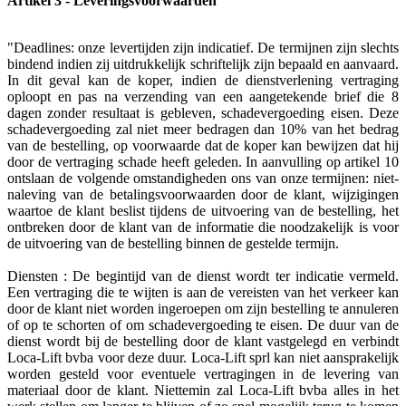
Artikel 3 - Leveringsvoorwaarden
"Deadlines: onze levertijden zijn indicatief. De termijnen zijn slechts
bindend indien zij uitdrukkelijk schriftelijk zijn bepaald en aanvaard.
In dit geval kan de koper, indien de dienstverlening vertraging
oploopt en pas na verzending van een aangetekende brief die 8
dagen zonder resultaat is gebleven, schadevergoeding eisen. Deze
schadevergoeding zal niet meer bedragen dan 10% van het bedrag
van de bestelling, op voorwaarde dat de koper kan bewijzen dat hij
door de vertraging schade heeft geleden. In aanvulling op artikel 10
ontslaan de volgende omstandigheden ons van onze termijnen: niet-
naleving van de betalingsvoorwaarden door de klant, wijzigingen
waartoe de klant beslist tijdens de uitvoering van de bestelling, het
ontbreken door de klant van de informatie die noodzakelijk is voor
de uitvoering van de bestelling binnen de gestelde termijn.
Diensten : De begintijd van de dienst wordt ter indicatie vermeld.
Een vertraging die te wijten is aan de vereisten van het verkeer kan
door de klant niet worden ingeroepen om zijn bestelling te annuleren
of op te schorten of om schadevergoeding te eisen. De duur van de
dienst wordt bij de bestelling door de klant vastgelegd en verbindt
Loca-Lift bvba voor deze duur. Loca-Lift sprl kan niet aansprakelijk
worden gesteld voor eventuele vertragingen in de levering van
materiaal door de klant. Niettemin zal Loca-Lift bvba alles in het